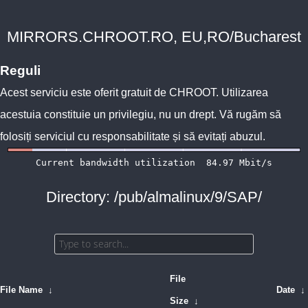
MIRRORS.CHROOT.RO, EU,RO/Bucharest
Reguli
Acest serviciu este oferit gratuit de
CHROOT
. Utilizarea
acestuia constituie un privilegiu, nu un drept. Vă rugăm să
folosiți serviciul cu responsabilitate și să evitați abuzul.
Directory: /pub/almalinux/9/SAP/
File
File Name
↓
Date
↓
Size
↓