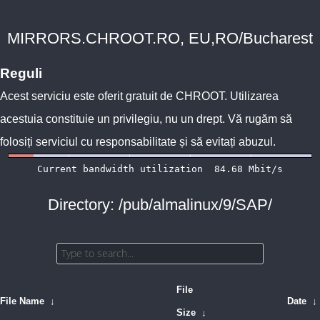
MIRRORS.CHROOT.RO, EU,RO/Bucharest
Reguli
Acest serviciu este oferit gratuit de
CHROOT
. Utilizarea
acestuia constituie un privilegiu, nu un drept. Vă rugăm să
folosiți serviciul cu responsabilitate și să evitați abuzul.
Directory: /pub/almalinux/9/SAP/
File
File Name
↓
Date
↓
Size
↓