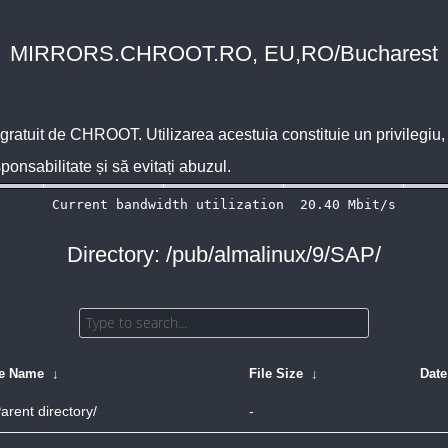
MIRRORS.CHROOT.RO, EU,RO/Bucharest
 gratuit de
CHROOT
. Utilizarea acestuia constituie un privilegi
sponsabilitate și să evitați abuzul.
Directory: /pub/almalinux/9/SAP/
le Name
↓
File Size
↓
Date
arent directory/
-