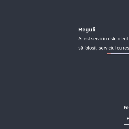
Reguli
Acest serviciu este oferit
să folosiți serviciul cu re
Fi
P