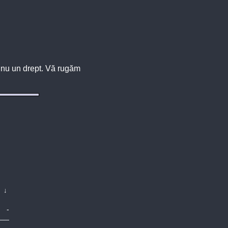
u, nu un drept. Vă rugăm
↓
-