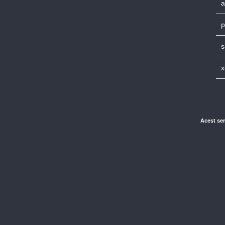
a
p
s
x
Acest ser