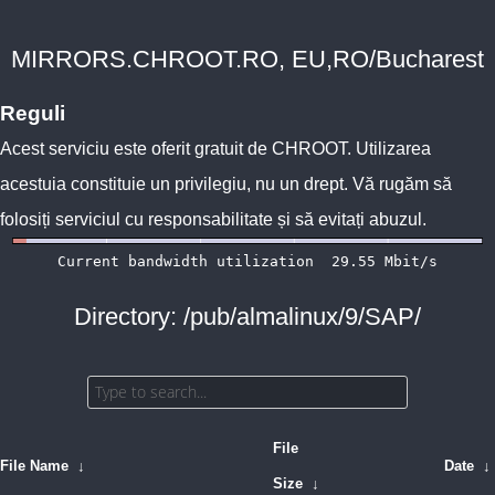
MIRRORS.CHROOT.RO, EU,RO/Bucharest
Reguli
Acest serviciu este oferit gratuit de
CHROOT
. Utilizarea
acestuia constituie un privilegiu, nu un drept. Vă rugăm să
folosiți serviciul cu responsabilitate și să evitați abuzul.
Directory: /pub/almalinux/9/SAP/
File
File Name
↓
Date
↓
Size
↓