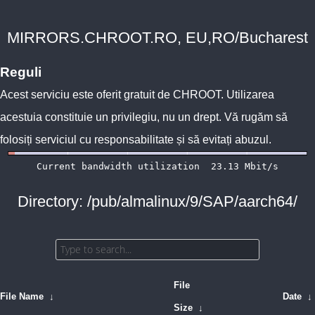
MIRRORS.CHROOT.RO, EU,RO/Bucharest
Reguli
Acest serviciu este oferit gratuit de
CHROOT
. Utilizarea
acestuia constituie un privilegiu, nu un drept. Vă rugăm să
folosiți serviciul cu responsabilitate și să evitați abuzul.
Directory: /pub/almalinux/9/SAP/aarch64/
File
File Name
↓
Date
↓
Size
↓