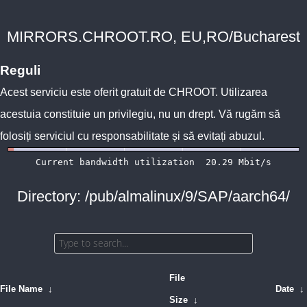
MIRRORS.CHROOT.RO, EU,RO/Bucharest
Reguli
Acest serviciu este oferit gratuit de
CHROOT
. Utilizarea
acestuia constituie un privilegiu, nu un drept. Vă rugăm să
folosiți serviciul cu responsabilitate și să evitați abuzul.
Directory: /pub/almalinux/9/SAP/aarch64/
File
File Name
↓
Date
↓
Size
↓