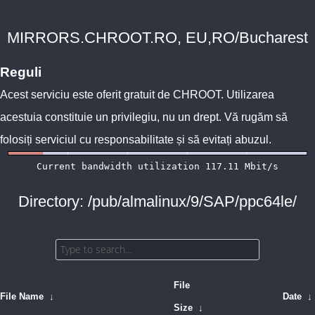
MIRRORS.CHROOT.RO, EU,RO/Bucharest
Reguli
Acest serviciu este oferit gratuit de
CHROOT
. Utilizarea
acestuia constituie un privilegiu, nu un drept. Vă rugăm să
folosiți serviciul cu responsabilitate și să evitați abuzul.
Directory: /pub/almalinux/9/SAP/ppc64le/
File
File Name
↓
Date
↓
Size
↓