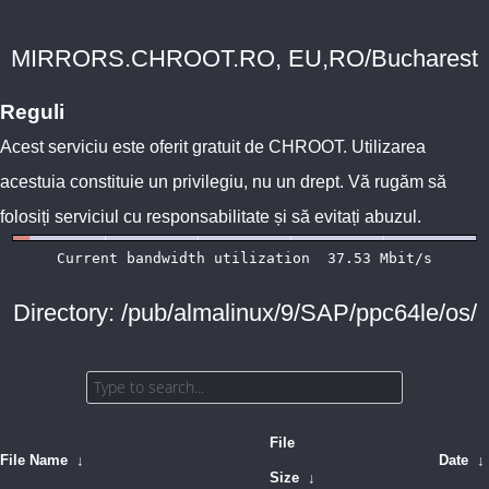
MIRRORS.CHROOT.RO, EU,RO/Bucharest
Reguli
Acest serviciu este oferit gratuit de
CHROOT
. Utilizarea
acestuia constituie un privilegiu, nu un drept. Vă rugăm să
folosiți serviciul cu responsabilitate și să evitați abuzul.
Directory: /pub/almalinux/9/SAP/ppc64le/os/
File
File Name
↓
Date
↓
Size
↓