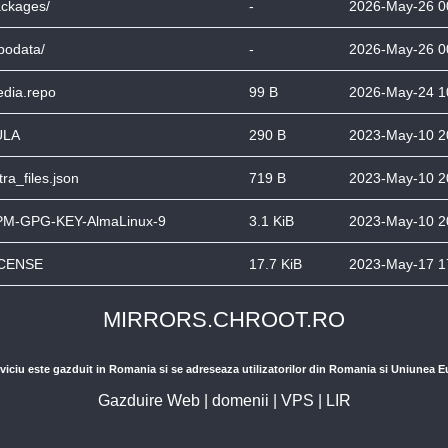
ckages/
-
2026-May-26 0
podata/
-
2026-May-26 0
dia.repo
99 B
2026-May-24 1
ULA
290 B
2023-May-10 2
tra_files.json
719 B
2023-May-10 2
M-GPG-KEY-AlmaLinux-9
3.1 KiB
2023-May-10 2
ICENSE
17.7 KiB
2023-May-17 1
MIRRORS.CHROOT.RO
viciu este gazduit in Romania si se adreseaza utilizatorilor din Romania si Uniunea 
Gazduire Web
|
domenii
|
VPS
|
LIR