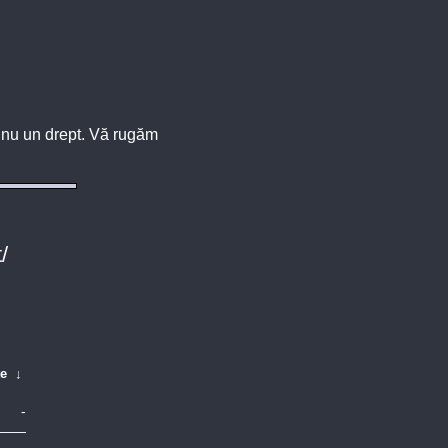
u, nu un drept. Vă rugăm
/
te
↓
-