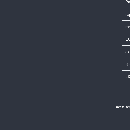
Pa
re
me
E
ex
RP
L
Acest ser