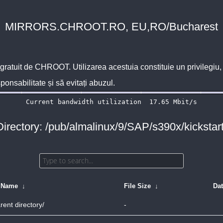
MIRRORS.CHROOT.RO, EU,RO/Bucharest
 gratuit de
CHROOT
. Utilizarea acestuia constituie un privilegi
sponsabilitate și să evitați abuzul.
Directory: /pub/almalinux/9/SAP/s390x/kickstart
e Name
↓
File Size
↓
Da
rent directory/
-