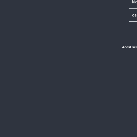
ki
os
Acest ser