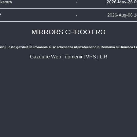
ckstart/
-
2026-May-26 0
/
-
2026-Aug-06 1
MIRRORS.CHROOT.RO
viciu este gazduit in Romania si se adreseaza utilizatorilor din Romania si Uniunea 
Gazduire Web
|
domenii
|
VPS
|
LIR