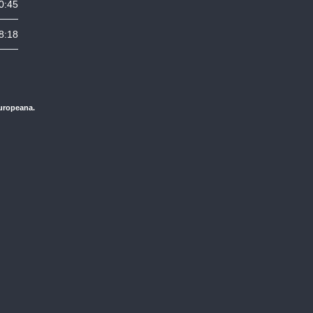
0:45
8:18
Europeana.