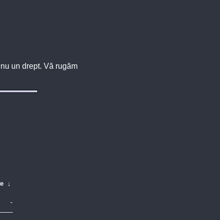
u, nu un drept. Vă rugăm
te
↓
-