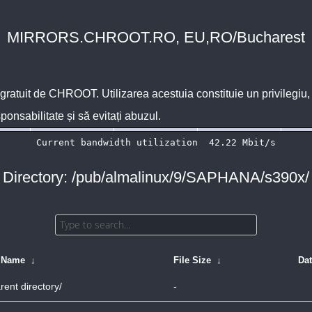
MIRRORS.CHROOT.RO, EU,RO/Bucharest
 gratuit de
CHROOT
. Utilizarea acestuia constituie un privilegi
sponsabilitate și să evitați abuzul.
Directory: /pub/almalinux/9/SAPHANA/s390x/
e Name
↓
File Size
↓
Da
rent directory/
-