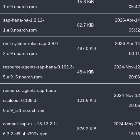
15.3 KiB
1.el9.noarch.rpm
05:42
sap-hana-ha-1.2.12-
2026-Apr-14
82.7 KiB
1.el9.noarch.rpm
05:32
rhel-system-roles-sap-3.9.0-
2026-Apr-14
487.0 KiB
2.el9.noarch.rpm
00:11
resource-agents-sap-hana-0.162.3-
2024-Nov-12
48.4 KiB
5.el9_5.noarch.rpm
20:06
resource-agents-sap-hana-
2024-Nov-12
scaleout-0.185.3-
101.6 KiB
20:06
0.el9_5.1.noarch.rpm
compat-sap-c++-13-13.2.1-
2024-May-29
876.2 KiB
6.3.2.el9_4.s390x.rpm
16:13