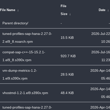
File
File Name
↓
Date
↓
Size
↓
Parent directory/
-
-
tuned-profiles-sap-hana-2.27.0-
2026-Jul-22
15.5 KiB
2.el9_8.noarch.rpm
10:26
compat-sap-c++-15-15.2.1-
2026-Jul-16
920.7 KiB
1.el9_8.s390x.rpm
11:23
vm-dump-metrics-1.2-
2026-Apr-14
28.5 KiB
1.el9.s390x.rpm
05:46
2026-Apr-14
vhostmd-1.2-1.el9.s390x.rpm
48.4 KiB
05:46
tuned-profiles-sap-hana-2.27.0-
2026-Apr-14