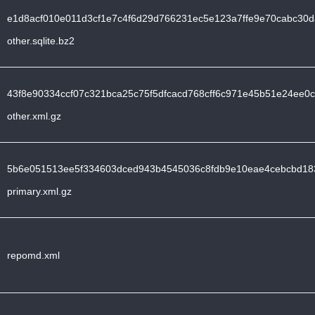
e1d8acf010e011d3cf1e7c4f6d29d766231ec5e123a7ffe9e70cabc30d
other.sqlite.bz2
43f8e90334ccf07c321bca25c75f5dfcacd768cff6c971e45b51e24ee0
other.xml.gz
5b6e051513ee5f334603dced943b4545036c8fdb9e10eae4cebcbd18
primary.xml.gz
repomd.xml