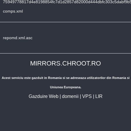
75949778817d4e8198854fc7d1d2857d82000d444dbfc303c5dabf9b
comps.xml
repomd.xml.asc
MIRRORS.CHROOT.RO
Acest serviciu este gazduit in Romania si se adreseaza utilizatorilor din Romania si
Uniunea Europeana.
Gazduire Web
|
domenii
|
VPS
|
LIR