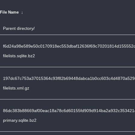
File Name
↓
Parent directory/
f6d24a98e589e50c0170918ec553dbaf12636f69c70201814d155552
filelists.sqlite.bz2
197dc67c753a37015364c93f82b69448dabca1b0cc603c4d4870a529
filelists.xml.gz
86dc383b88669af00eac18a78c6d60155fd909d914ba2a932c353421
primary.sqlite.bz2