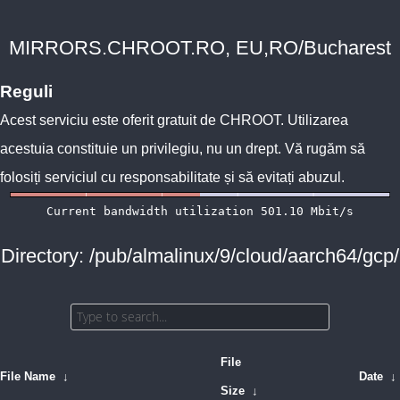
MIRRORS.CHROOT.RO, EU,RO/Bucharest
Reguli
Acest serviciu este oferit gratuit de
CHROOT
. Utilizarea
acestuia constituie un privilegiu, nu un drept. Vă rugăm să
folosiți serviciul cu responsabilitate și să evitați abuzul.
Directory: /pub/almalinux/9/cloud/aarch64/gcp/
File
File Name
↓
Date
↓
Size
↓