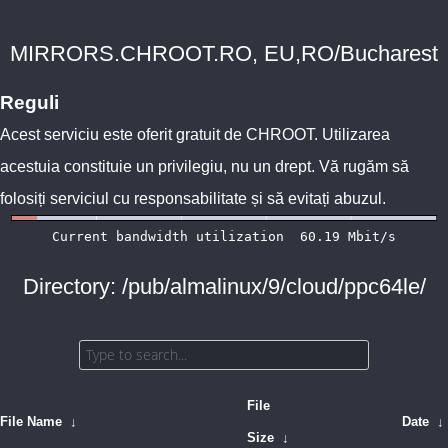
MIRRORS.CHROOT.RO, EU,RO/Bucharest
Reguli
Acest serviciu este oferit gratuit de
CHROOT
. Utilizarea
acestuia constituie un privilegiu, nu un drept. Vă rugăm să
folosiți serviciul cu responsabilitate și să evitați abuzul.
Directory: /pub/almalinux/9/cloud/ppc64le/
File
File Name
↓
Date
↓
Size
↓