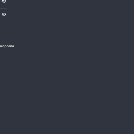
7:58
7:58
Europeana.