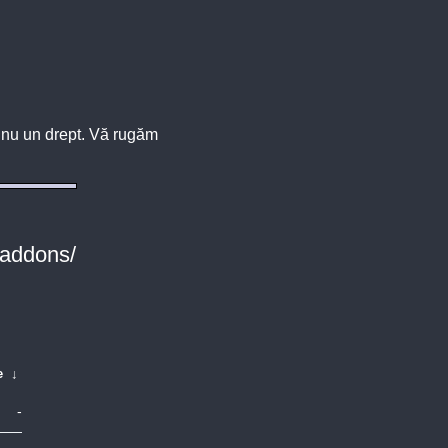
u, nu un drept. Vă rugăm
-addons/
e
↓
-