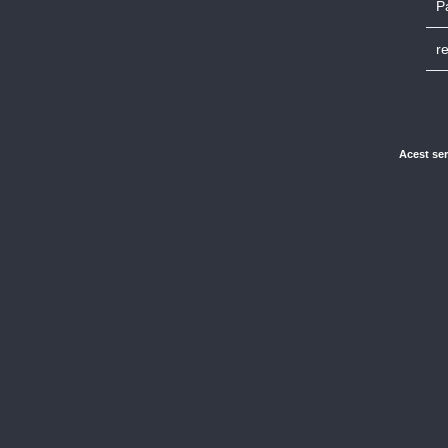
P
r
Acest ser