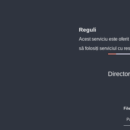
Reguli
Acest serviciu este oferit
să folosiți serviciul cu re
Directo
Fil
P