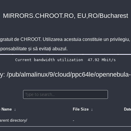
MIRRORS.CHROOT.RO, EU,RO/Bucharest
 gratuit de
CHROOT
. Utilizarea acestuia constituie un privilegi
sponsabilitate și să evitați abuzul.
ry: /pub/almalinux/9/cloud/ppc64le/opennebula
e Name
↓
File Size
↓
Dat
arent directory/
-