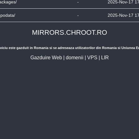
ackages/
-
2025-Nov-17 1
epodata/
-
2025-Nov-17 1
MIRRORS.CHROOT.RO
viciu este gazduit in Romania si se adreseaza utilizatorilor din Romania si Uniunea 
Gazduire Web
|
domenii
|
VPS
|
LIR