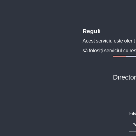
Reguli
Acest serviciu este oferit
să folosiți serviciul cu re
Directo
Fil
P