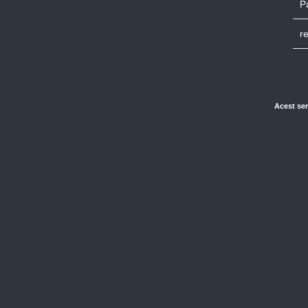
P
r
Acest ser