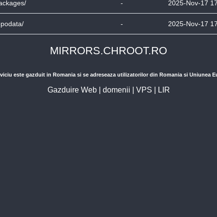
ackages/
-
2025-Nov-17 1
epodata/
-
2025-Nov-17 1
MIRRORS.CHROOT.RO
viciu este gazduit in Romania si se adreseaza utilizatorilor din Romania si Uniunea 
Gazduire Web
|
domenii
|
VPS
|
LIR