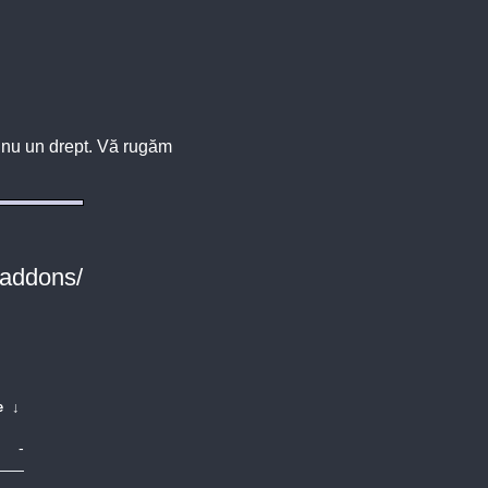
u, nu un drept. Vă rugăm
-addons/
e
↓
-