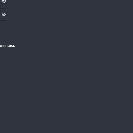
7:58
7:58
Europeana.