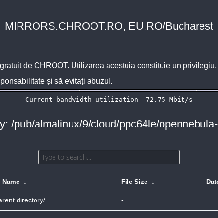
MIRRORS.CHROOT.RO, EU,RO/Bucharest
 gratuit de
CHROOT
. Utilizarea acestuia constituie un privilegi
sponsabilitate și să evitați abuzul.
ry: /pub/almalinux/9/cloud/ppc64le/opennebula
e Name
↓
File Size
↓
Dat
arent directory/
-