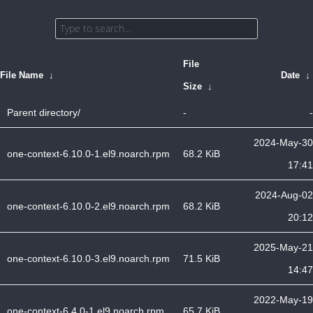
File
File Name
↓
Date
↓
Size
↓
Parent directory/
-
-
2024-May-30
one-context-6.10.0-1.el9.noarch.rpm
68.2 KiB
17:41
2024-Aug-02
one-context-6.10.0-2.el9.noarch.rpm
68.2 KiB
20:12
2025-May-21
one-context-6.10.0-3.el9.noarch.rpm
71.5 KiB
14:47
2022-May-19
one-context-6.4.0-1.el9.noarch.rpm
65.7 KiB