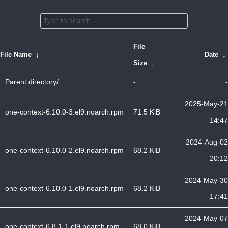
File
File Name
↓
Date
↓
Size
↓
Parent directory/
-
-
2025-May-21
one-context-6.10.0-3.el9.noarch.rpm
71.5 KiB
14:47
2024-Aug-02
one-context-6.10.0-2.el9.noarch.rpm
68.2 KiB
20:12
2024-May-30
one-context-6.10.0-1.el9.noarch.rpm
68.2 KiB
17:41
2024-May-07
one-context-6.8.1-1.el9.noarch.rpm
68.0 KiB