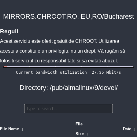
MIRRORS.CHROOT.RO, EU,RO/Bucharest
Reguli
Acest serviciu este oferit gratuit de
CHROOT
. Utilizarea
acestuia constituie un privilegiu, nu un drept. Vă rugăm să
folosiți serviciul cu responsabilitate și să evitați abuzul.
Directory: /pub/almalinux/9/devel/
File
File Name
↓
Date
↓
Size
↓