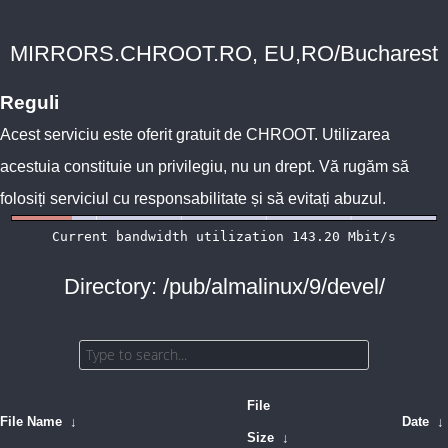
MIRRORS.CHROOT.RO, EU,RO/Bucharest
Reguli
Acest serviciu este oferit gratuit de
CHROOT
. Utilizarea
acestuia constituie un privilegiu, nu un drept. Vă rugăm să
folosiți serviciul cu responsabilitate și să evitați abuzul.
Directory: /pub/almalinux/9/devel/
File
File Name
↓
Date
↓
Size
↓