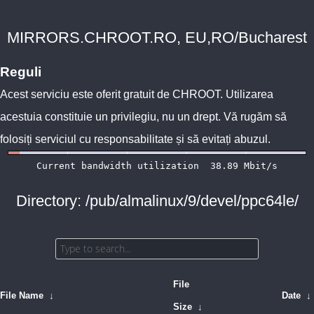
MIRRORS.CHROOT.RO, EU,RO/Bucharest
Reguli
Acest serviciu este oferit gratuit de
CHROOT
. Utilizarea
acestuia constituie un privilegiu, nu un drept. Vă rugăm să
folosiți serviciul cu responsabilitate și să evitați abuzul.
Directory: /pub/almalinux/9/devel/ppc64le/
File
File Name
↓
Date
↓
Size
↓