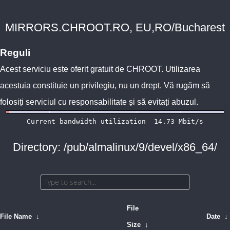
MIRRORS.CHROOT.RO, EU,RO/Bucharest
Reguli
Acest serviciu este oferit gratuit de
CHROOT
. Utilizarea
acestuia constituie un privilegiu, nu un drept. Vă rugăm să
folosiți serviciul cu responsabilitate și să evitați abuzul.
Directory: /pub/almalinux/9/devel/x86_64/
File
File Name
↓
Date
↓
Size
↓