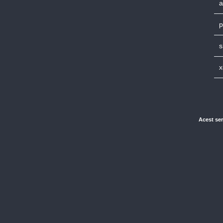
a
p
s
x
Acest ser