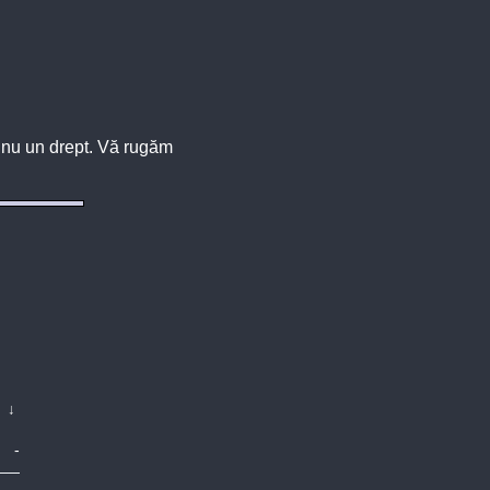
u, nu un drept. Vă rugăm
↓
-