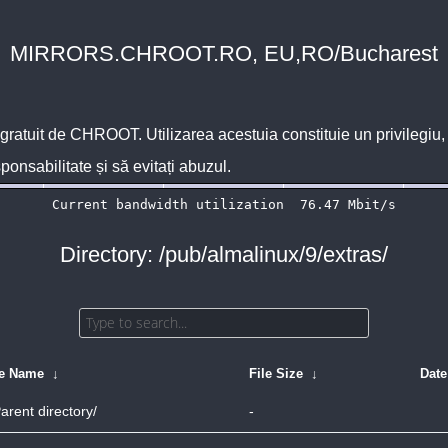
MIRRORS.CHROOT.RO, EU,RO/Bucharest
 gratuit de
CHROOT
. Utilizarea acestuia constituie un privilegi
sponsabilitate și să evitați abuzul.
Directory: /pub/almalinux/9/extras/
le Name
↓
File Size
↓
Date
arent directory/
-