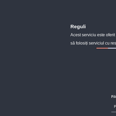
Reguli
Acest serviciu este oferit
să folosiți serviciul cu re
Fi
P