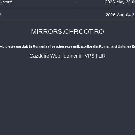
ckstart/
-
2026-May-26 0
/
-
2026-Aug-04 2
MIRRORS.CHROOT.RO
viciu este gazduit in Romania si se adreseaza utilizatorilor din Romania si Uniunea 
Gazduire Web
|
domenii
|
VPS
|
LIR