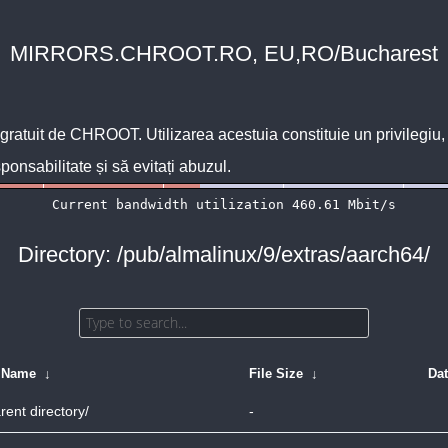
MIRRORS.CHROOT.RO, EU,RO/Bucharest
 gratuit de
CHROOT
. Utilizarea acestuia constituie un privilegi
sponsabilitate și să evitați abuzul.
Directory: /pub/almalinux/9/extras/aarch64/
e Name
↓
File Size
↓
Da
rent directory/
-