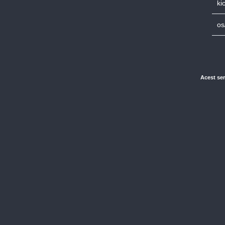
ki
os
Acest ser