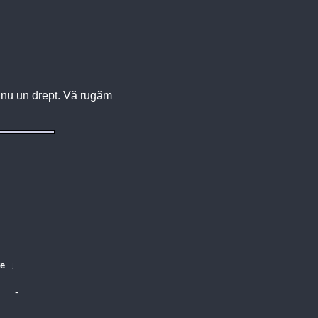
u, nu un drept. Vă rugăm
te
↓
-