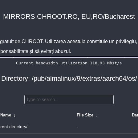
MIRRORS.CHROOT.RO, EU,RO/Bucharest
 gratuit de
CHROOT
. Utilizarea acestuia constituie un privilegi
sponsabilitate și să evitați abuzul.
Directory: /pub/almalinux/9/extras/aarch64/os/
e Name
↓
File Size
↓
Da
rent directory/
-