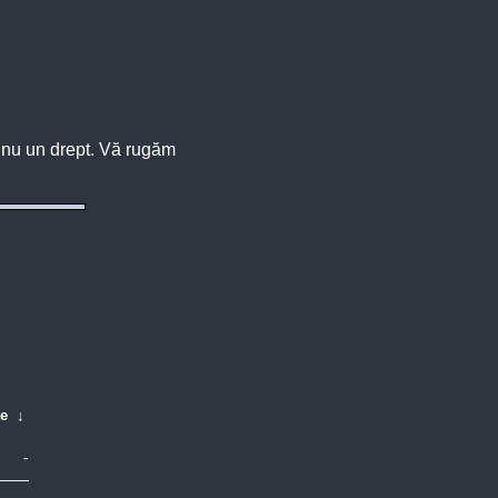
u, nu un drept. Vă rugăm
te
↓
-