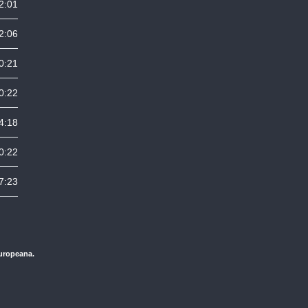
2:01
2:06
0:21
0:22
4:18
0:22
7:23
Europeana.