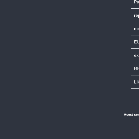
Pa
re
me
E
ex
RP
L
Acest ser