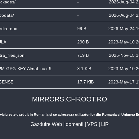
ckages/
-
2026-Aug-04 2
podata/
-
2026-Aug-04 2
dia.repo
99 B
2026-May-24 1
ULA
290 B
2023-May-10 2
tra_files.json
719 B
2025-Nov-15 1
M-GPG-KEY-AlmaLinux-9
3.1 KiB
2023-May-10 2
ICENSE
17.7 KiB
2023-May-17 1
MIRRORS.CHROOT.RO
viciu este gazduit in Romania si se adreseaza utilizatorilor din Romania si Uniunea 
Gazduire Web
|
domenii
|
VPS
|
LIR