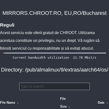
MIRRORS.CHROOT.RO, EU,RO/Bucharest
Reguli
Acest serviciu este oferit gratuit de
CHROOT
. Utilizarea
acestuia constituie un privilegiu, nu un drept. Vă rugăm să
folosiți serviciul cu responsabilitate și să evitați abuzul.
Directory: /pub/almalinux/9/extras/aarch64/os/
File
File Name
↓
Date
↓
Size
↓