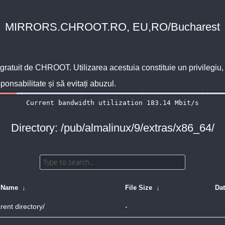
MIRRORS.CHROOT.RO, EU,RO/Bucharest
 gratuit de
CHROOT
. Utilizarea acestuia constituie un privilegi
sponsabilitate și să evitați abuzul.
Directory: /pub/almalinux/9/extras/x86_64/
e Name
↓
File Size
↓
Da
rent directory/
-