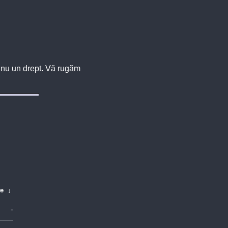
u, nu un drept. Vă rugăm
te
↓
-