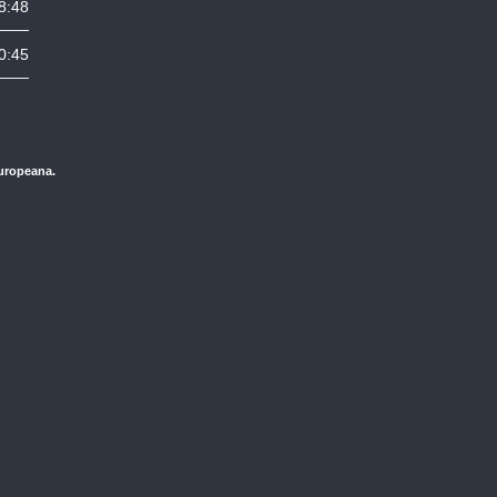
8:48
0:45
Europeana.