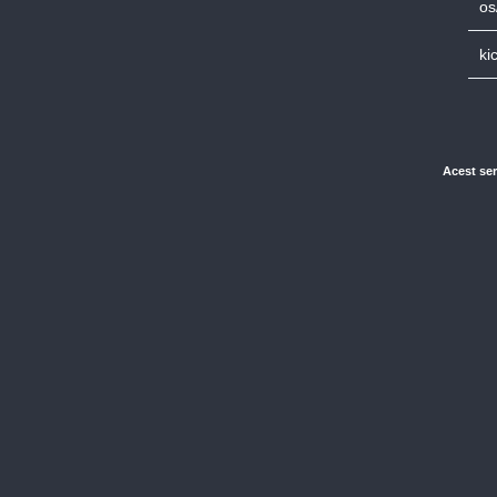
os
ki
Acest ser