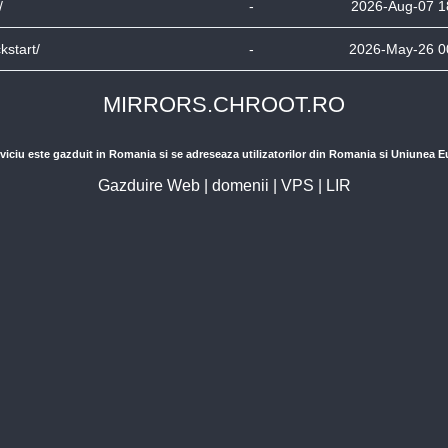
/
-
2026-Aug-07 1
ckstart/
-
2026-May-26 0
MIRRORS.CHROOT.RO
viciu este gazduit in Romania si se adreseaza utilizatorilor din Romania si Uniunea 
Gazduire Web
|
domenii
|
VPS
|
LIR