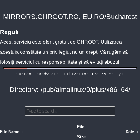
MIRRORS.CHROOT.RO, EU,RO/Bucharest
Reguli
Acest serviciu este oferit gratuit de
CHROOT
. Utilizarea
acestuia constituie un privilegiu, nu un drept. Vă rugăm să
folosiți serviciul cu responsabilitate și să evitați abuzul.
Directory: /pub/almalinux/9/plus/x86_64/
File
File Name
↓
Date
↓
Size
↓