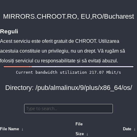
MIRRORS.CHROOT.RO, EU,RO/Bucharest
Reguli
Acest serviciu este oferit gratuit de
CHROOT
. Utilizarea
acestuia constituie un privilegiu, nu un drept. Vă rugăm să
folosiți serviciul cu responsabilitate și să evitați abuzul.
Directory: /pub/almalinux/9/plus/x86_64/os/
File
File Name
↓
Date
↓
Size
↓