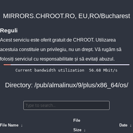
MIRRORS.CHROOT.RO, EU,RO/Bucharest
Reguli
Acest serviciu este oferit gratuit de
CHROOT
. Utilizarea
acestuia constituie un privilegiu, nu un drept. Vă rugăm să
folosiți serviciul cu responsabilitate și să evitați abuzul.
Directory: /pub/almalinux/9/plus/x86_64/os/
File
File Name
↓
Date
↓
Size
↓