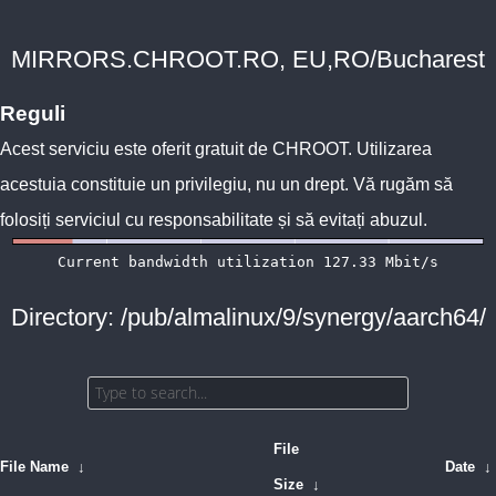
MIRRORS.CHROOT.RO, EU,RO/Bucharest
Reguli
Acest serviciu este oferit gratuit de
CHROOT
. Utilizarea
acestuia constituie un privilegiu, nu un drept. Vă rugăm să
folosiți serviciul cu responsabilitate și să evitați abuzul.
Directory: /pub/almalinux/9/synergy/aarch64/
File
File Name
↓
Date
↓
Size
↓