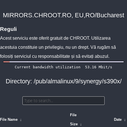
MIRRORS.CHROOT.RO, EU,RO/Bucharest
Reguli
Acest serviciu este oferit gratuit de
CHROOT
. Utilizarea
acestuia constituie un privilegiu, nu un drept. Vă rugăm să
folosiți serviciul cu responsabilitate și să evitați abuzul.
Directory: /pub/almalinux/9/synergy/s390x/
File
File Name
↓
Date
↓
Size
↓