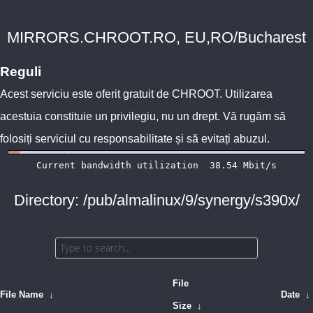
MIRRORS.CHROOT.RO, EU,RO/Bucharest
Reguli
Acest serviciu este oferit gratuit de
CHROOT
. Utilizarea
acestuia constituie un privilegiu, nu un drept. Vă rugăm să
folosiți serviciul cu responsabilitate și să evitați abuzul.
Directory: /pub/almalinux/9/synergy/s390x/
File
File Name
↓
Date
↓
Size
↓