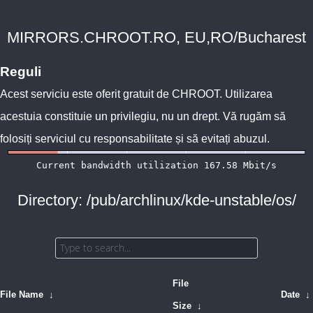
MIRRORS.CHROOT.RO, EU,RO/Bucharest
Reguli
Acest serviciu este oferit gratuit de
CHROOT
. Utilizarea
acestuia constituie un privilegiu, nu un drept. Vă rugăm să
folosiți serviciul cu responsabilitate și să evitați abuzul.
Directory: /pub/archlinux/kde-unstable/os/
File
File Name
↓
Date
↓
Size
↓