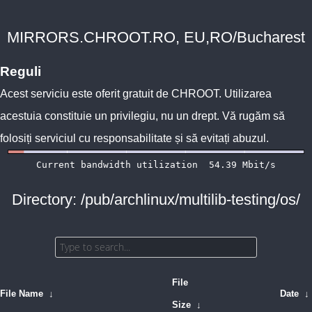
MIRRORS.CHROOT.RO, EU,RO/Bucharest
Reguli
Acest serviciu este oferit gratuit de
CHROOT
. Utilizarea
acestuia constituie un privilegiu, nu un drept. Vă rugăm să
folosiți serviciul cu responsabilitate și să evitați abuzul.
Directory: /pub/archlinux/multilib-testing/os/
File
File Name
↓
Date
↓
Size
↓