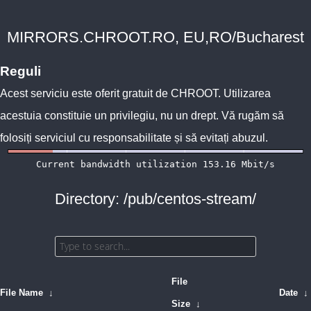
MIRRORS.CHROOT.RO, EU,RO/Bucharest
Reguli
Acest serviciu este oferit gratuit de
CHROOT
. Utilizarea
acestuia constituie un privilegiu, nu un drept. Vă rugăm să
folosiți serviciul cu responsabilitate și să evitați abuzul.
Directory: /pub/centos-stream/
File
File Name
↓
Date
↓
Size
↓