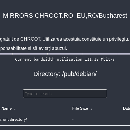
MIRRORS.CHROOT.RO, EU,RO/Bucharest
 gratuit de
CHROOT
. Utilizarea acestuia constituie un privilegi
sponsabilitate și să evitați abuzul.
Directory: /pub/debian/
e Name
↓
File Size
↓
Dat
arent directory/
-