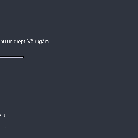
u, nu un drept. Vă rugăm
e
↓
-