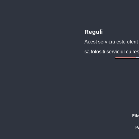
Reguli
Acest serviciu este oferit
să folosiți serviciul cu re
Fil
P