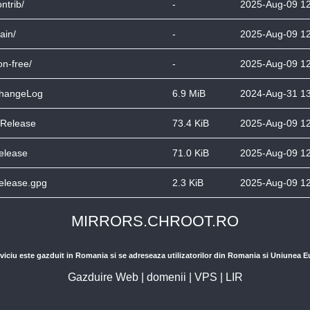
ntrib/
-
2025-Aug-09 1
ain/
-
2025-Aug-09 1
on-free/
-
2025-Aug-09 1
hangeLog
6.9 MiB
2024-Aug-31 1
nRelease
73.4 KiB
2025-Aug-09 1
elease
71.0 KiB
2025-Aug-09 1
elease.gpg
2.3 KiB
2025-Aug-09 1
MIRRORS.CHROOT.RO
viciu este gazduit in Romania si se adreseaza utilizatorilor din Romania si Uniunea 
Gazduire Web
|
domenii
|
VPS
|
LIR