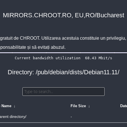
MIRRORS.CHROOT.RO, EU,RO/Bucharest
 gratuit de
CHROOT
. Utilizarea acestuia constituie un privilegi
sponsabilitate și să evitați abuzul.
Directory: /pub/debian/dists/Debian11.11/
e Name
↓
File Size
↓
Dat
arent directory/
-