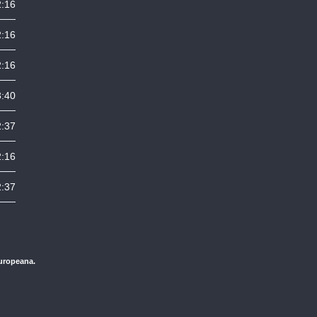
2:16
2:16
2:16
3:40
2:37
2:16
2:37
Europeana.