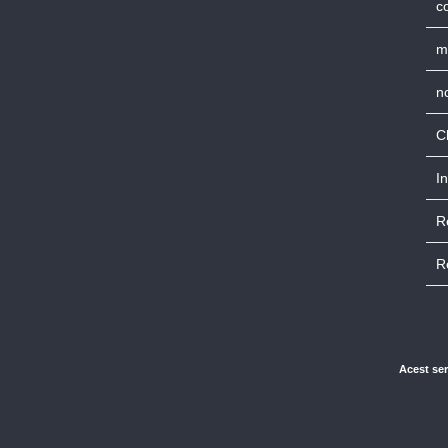
co
m
n
C
I
R
R
Acest ser