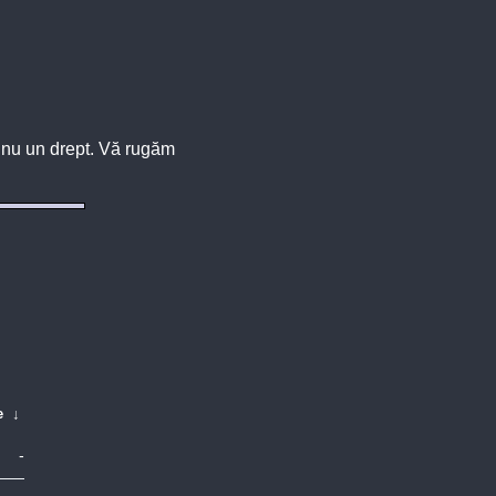
u, nu un drept. Vă rugăm
e
↓
-