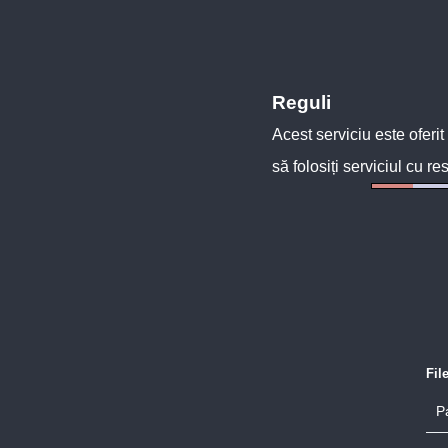
Reguli
Acest serviciu este oferit
să folosiți serviciul cu re
Fil
P