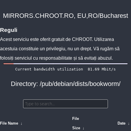
MIRRORS.CHROOT.RO, EU,RO/Bucharest
Reguli
Acest serviciu este oferit gratuit de
CHROOT
. Utilizarea
acestuia constituie un privilegiu, nu un drept. Vă rugăm să
folosiți serviciul cu responsabilitate și să evitați abuzul.
Directory: /pub/debian/dists/bookworm/
File
File Name
↓
Date
↓
Size
↓