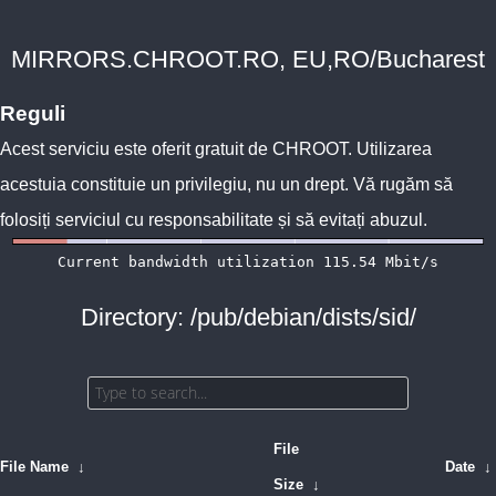
MIRRORS.CHROOT.RO, EU,RO/Bucharest
Reguli
Acest serviciu este oferit gratuit de
CHROOT
. Utilizarea
acestuia constituie un privilegiu, nu un drept. Vă rugăm să
folosiți serviciul cu responsabilitate și să evitați abuzul.
Directory: /pub/debian/dists/sid/
File
File Name
↓
Date
↓
Size
↓