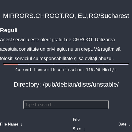
MIRRORS.CHROOT.RO, EU,RO/Bucharest
Reguli
Acest serviciu este oferit gratuit de
CHROOT
. Utilizarea
acestuia constituie un privilegiu, nu un drept. Vă rugăm să
folosiți serviciul cu responsabilitate și să evitați abuzul.
Directory: /pub/debian/dists/unstable/
File
File Name
↓
Date
↓
Size
↓