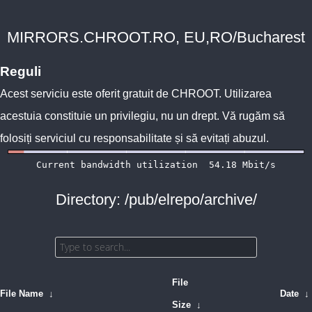
MIRRORS.CHROOT.RO, EU,RO/Bucharest
Reguli
Acest serviciu este oferit gratuit de
CHROOT
. Utilizarea
acestuia constituie un privilegiu, nu un drept. Vă rugăm să
folosiți serviciul cu responsabilitate și să evitați abuzul.
Directory: /pub/elrepo/archive/
File
File Name
↓
Date
↓
Size
↓