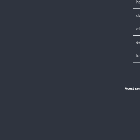
h
d
e
e
k
Acest ser