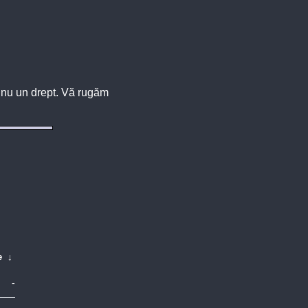
u, nu un drept. Vă rugăm
e
↓
-