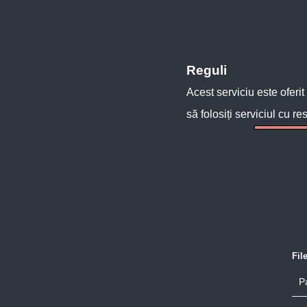
Reguli
Acest serviciu este oferit
să folosiți serviciul cu re
Fil
P