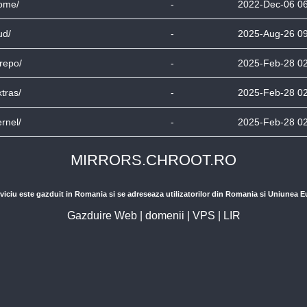
ome/
-
2022-Dec-06 0
ud/
-
2025-Aug-26 0
lrepo/
-
2025-Feb-28 0
xtras/
-
2025-Feb-28 0
ernel/
-
2025-Feb-28 0
MIRRORS.CHROOT.RO
viciu este gazduit in Romania si se adreseaza utilizatorilor din Romania si Uniunea 
Gazduire Web
|
domenii
|
VPS
|
LIR