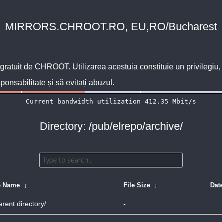
MIRRORS.CHROOT.RO, EU,RO/Bucharest
 gratuit de
CHROOT
. Utilizarea acestuia constituie un privilegi
sponsabilitate și să evitați abuzul.
Directory: /pub/elrepo/archive/
e Name
↓
File Size
↓
Dat
arent directory/
-