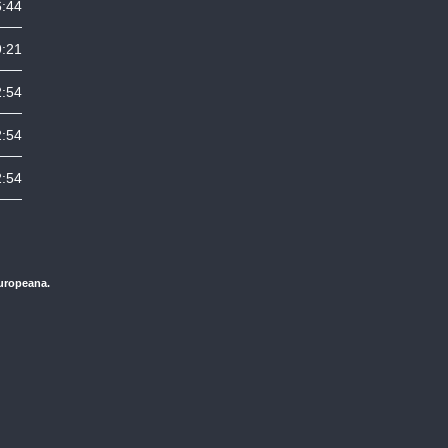
6:44
9:21
2:54
2:54
2:54
Europeana.