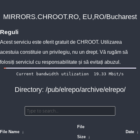
MIRRORS.CHROOT.RO, EU,RO/Bucharest
Reguli
Acest serviciu este oferit gratuit de
CHROOT
. Utilizarea
acestuia constituie un privilegiu, nu un drept. Vă rugăm să
folosiți serviciul cu responsabilitate și să evitați abuzul.
Directory: /pub/elrepo/archive/elrepo/
File
File Name
↓
Date
↓
Size
↓