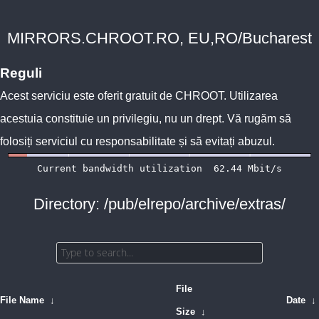
MIRRORS.CHROOT.RO, EU,RO/Bucharest
Reguli
Acest serviciu este oferit gratuit de
CHROOT
. Utilizarea
acestuia constituie un privilegiu, nu un drept. Vă rugăm să
folosiți serviciul cu responsabilitate și să evitați abuzul.
Directory: /pub/elrepo/archive/extras/
File
File Name
↓
Date
↓
Size
↓