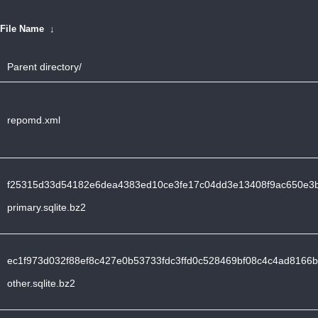
File Name
↓
Parent directory/
repomd.xml
f25315d33d54182e6dea4383ed10ce3fe17c04dd3e13408f9ac650e3
primary.sqlite.bz2
ec1f973d032f88ef8c427e0b53733fdc3ffd0c528469bf08c4c4ad8166
other.sqlite.bz2