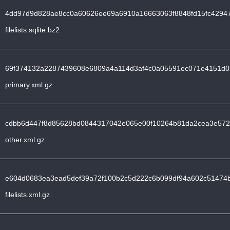
4dd97d9d828ae8cc0a60626ee69a6910a16663063f8848fd15fc4294
filelists.sqlite.bz2
69f374132a2287439608e6809a4a114d3af4c0a05591ec071e4151d0
primary.xml.gz
cdbb6d447f8d85628bd0844317042e065e00f10264b81da2cea3e572
other.xml.gz
e604d0683ea3ead5def39a72f100b2c5d222c6b099df94a602c51474b
filelists.xml.gz