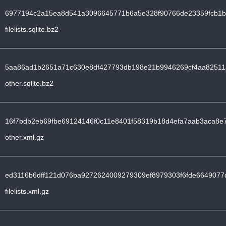
6977194c2a15ea8d541a3096645771b6a5e328f90766de23359fcb1b
filelists.sqlite.bz2
5aa86ad1b2651a71c630e8df427793db198e21b9946269cf4aa82511
other.sqlite.bz2
16f7bdb2eb69fbe69124146f0c11e8401f58319b18d4efa7aab3aca8e
other.xml.gz
ed3116b6dff121d076ba9272624009279309ef8979303f6fde6649077
filelists.xml.gz