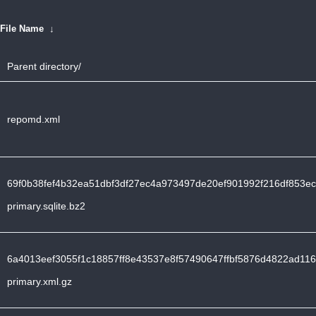
File Name
↓
Parent directory/
repomd.xml
69f0b38fef4b32ea51dbf3df27ec4a973497de20ef901992f216df853ec
primary.sqlite.bz2
6a4013eef3055f1c18857ff8e43537e8f57490647ffbf5876d4822ad11
primary.xml.gz