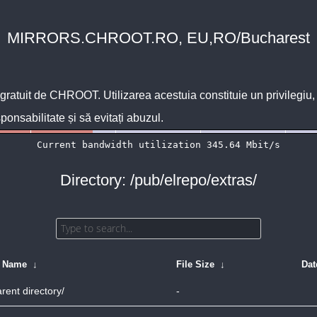
MIRRORS.CHROOT.RO, EU,RO/Bucharest
 gratuit de
CHROOT
. Utilizarea acestuia constituie un privilegi
sponsabilitate și să evitați abuzul.
Directory: /pub/elrepo/extras/
e Name
↓
File Size
↓
Dat
rent directory/
-