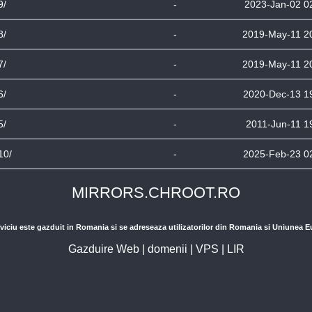
9/
-
2023-Jan-02 0
8/
-
2019-May-11 2
7/
-
2019-May-11 2
6/
-
2020-Dec-13 1
5/
-
2011-Jun-11 1
10/
-
2025-Feb-23 0
MIRRORS.CHROOT.RO
viciu este gazduit in Romania si se adreseaza utilizatorilor din Romania si Uniunea 
Gazduire Web
|
domenii
|
VPS
|
LIR