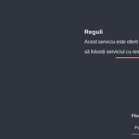
Reguli
Acest serviciu este oferit
să folosiți serviciul cu re
Fil
Pa