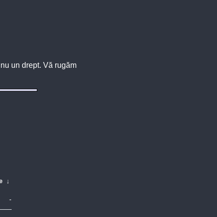
u, nu un drept. Vă rugăm
e
↓
-