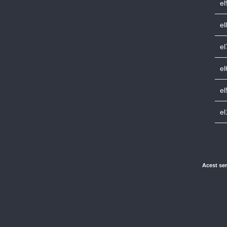
el
el
el
el
el
el
Acest ser