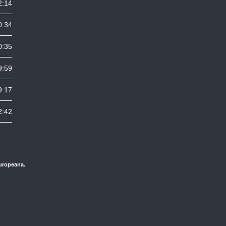
2:14
0:34
0:35
9:59
9:17
2:42
Europeana.