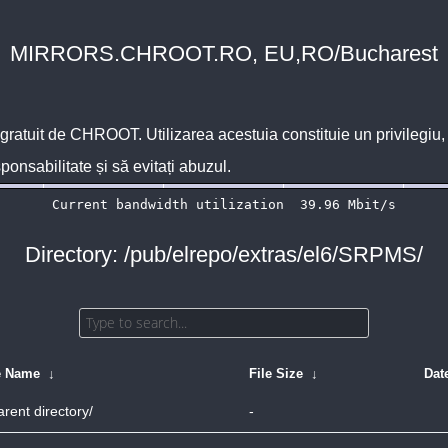
MIRRORS.CHROOT.RO, EU,RO/Bucharest
 gratuit de
CHROOT
. Utilizarea acestuia constituie un privilegi
sponsabilitate și să evitați abuzul.
Directory: /pub/elrepo/extras/el6/SRPMS/
e Name
↓
File Size
↓
Dat
arent directory/
-