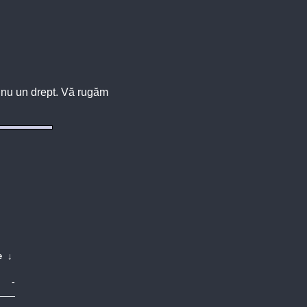
u, nu un drept. Vă rugăm
e
↓
-