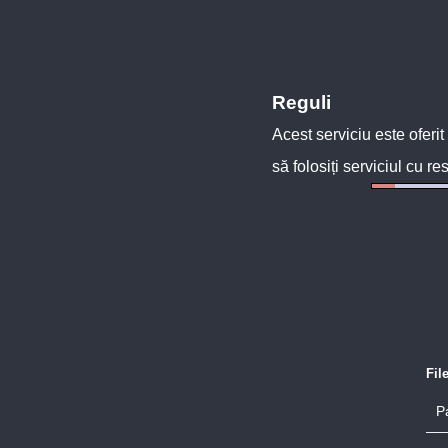
Reguli
Acest serviciu este oferit
să folosiți serviciul cu re
Fil
P