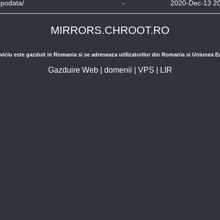
epodata/
-
2020-Dec-13 2
MIRRORS.CHROOT.RO
viciu este gazduit in Romania si se adreseaza utilizatorilor din Romania si Uniunea 
Gazduire Web
|
domenii
|
VPS
|
LIR