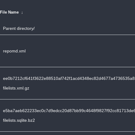
File Name
↓
Parent directory/
repomd.xml
ee0b7212cf641f3622e88510af742f1acd4348ec82d4677a4736535a8
filelists.xml.gz
e5ba7aeb622233ec0c7d9edcc20d87bb99c4648f9827f92cc81713de6
filelists.sqlite.bz2