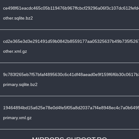
ce498f61eacdc465c05b119476b967ffcbcf29296a06f3c107dc612fefd
other.sqlite.bz2
cd2e365e3d3e291491d59b0842b8559177aa05325637b49b735f526
other.xml.gz
9c783f265eb7f57bfaf4895630c6c41df48aead0e9f159f6f6b30c0617b
primary.sqlite.bz2
19464894bd15a625e78e0d4fe5f05a8d2037a7f4e8948ec4c7a0b649
primary.xml.gz